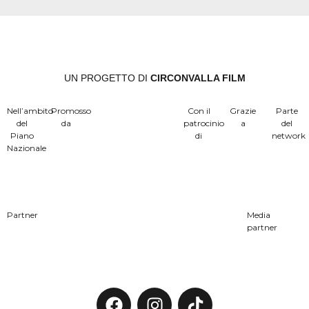
UN PROGETTO DI
CIRCONVALLA FILM
Nell’ambito
Promosso
Con il
Grazie
Parte
del
da
patrocinio
a
del
Piano
di
network
Nazionale
Partner
Media
partner