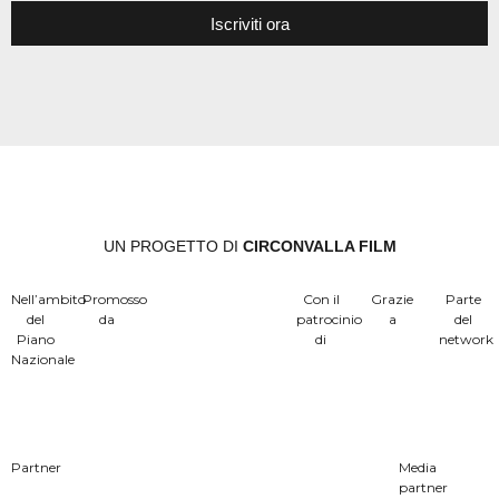
Iscriviti ora
UN PROGETTO DI
CIRCONVALLA FILM
Nell’ambito
Promosso
Con il
Grazie
Parte
del
da
patrocinio
a
del
Piano
di
network
Nazionale
Partner
Media
partner