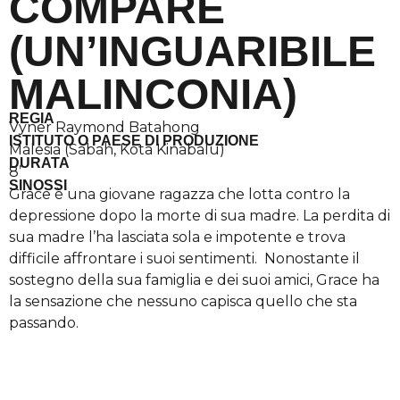
COMPARE
(UN’INGUARIBILE
MALINCONIA)
REGIA
Vyner Raymond Batahong
ISTITUTO O PAESE DI PRODUZIONE
Malesia (Sabah, Kota Kinabalu)
DURATA
8’
SINOSSI
Grace è una giovane ragazza che lotta contro la
depressione dopo la morte di sua madre. La perdita di
sua madre l’ha lasciata sola e impotente e trova
difficile affrontare i suoi sentimenti. Nonostante il
sostegno della sua famiglia e dei suoi amici, Grace ha
la sensazione che nessuno capisca quello che sta
passando.