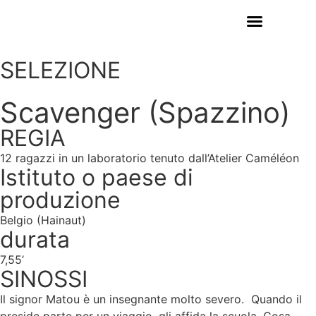
EDIZIONI PRECEDENTI
SELEZIONE
Scavenger (Spazzino)
REGIA
12 ragazzi in un laboratorio tenuto dall’Atelier Caméléon
Istituto o paese di
produzione
Belgio (Hainaut)
durata
7,55’
SINOSSI
Il signor Matou è un insegnante molto severo. Quando il