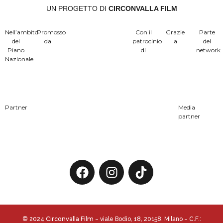
UN PROGETTO DI
CIRCONVALLA FILM
Nell’ambito
Promosso
Con il
Grazie
Parte
del
da
patrocinio
a
del
Piano
di
network
Nazionale
Partner
Media
partner
Circonvalla Film
© 2024
– viale Bodio, 18, 20158, Milano – C.F.: