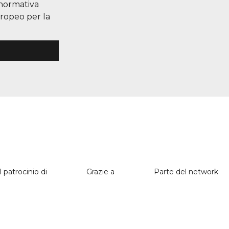
 normativa
uropeo per la
l patrocinio di
Grazie a
Parte del network