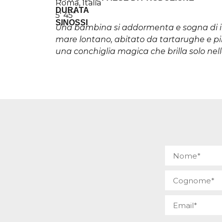
Roma, Italia
DURATA
5′ 45”
SINOSSI
Una bambina si addormenta e sogna di i
mare lontano, abitato da tartarughe e pir
una conchiglia magica che brilla solo nel