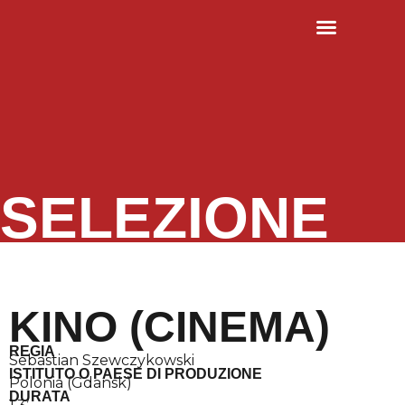
EDIZIONI PRECEDENTI
SELEZIONE
KINO (CINEMA)
REGIA
Sebastian Szewczykowski
ISTITUTO O PAESE DI PRODUZIONE
Polonia (Gdansk)
DURATA