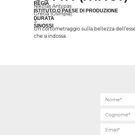
REGIA
Nikolas Antypas
ISTITUTO O PAESE DI PRODUZIONE
Grecia (Olimpia)
DURATA
3’
SINOSSI
Un cortometraggio sulla bellezza dell’es
che si indossa.