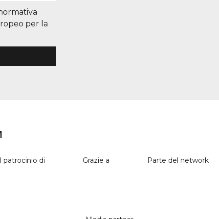
 normativa
uropeo per la
M
l patrocinio di
Grazie a
Parte del network