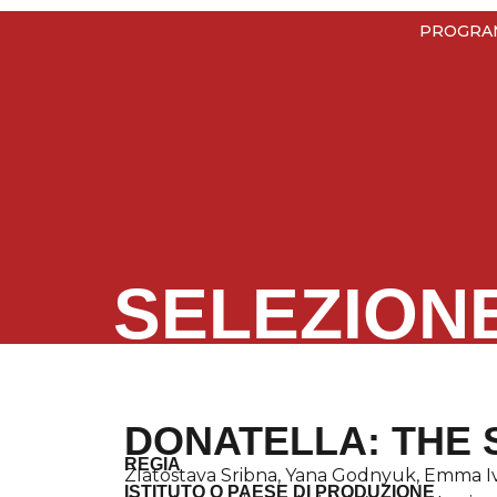
PROGRA
SELEZION
DONATELLA: THE 
REGIA
Zlatostava Sribna, Yana Godnyuk, Emma 
ISTITUTO O PAESE DI PRODUZIONE