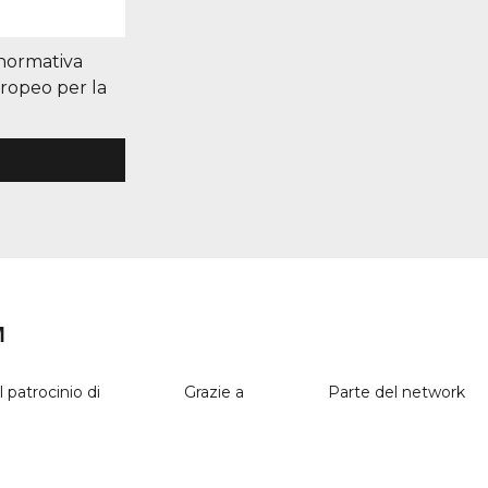
 normativa
uropeo per la
M
l patrocinio di
Grazie a
Parte del network