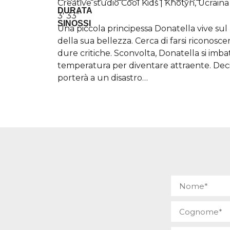
Creative studio Cool Kids | Khotyn, Ucraina
DURATA
3′ 33”
SINOSSI
Una piccola principessa Donatella vive su
della sua bellezza. Cerca di farsi riconosce
dure critiche. Sconvolta, Donatella si imbat
temperatura per diventare attraente. Deci
porterà a un disastro…