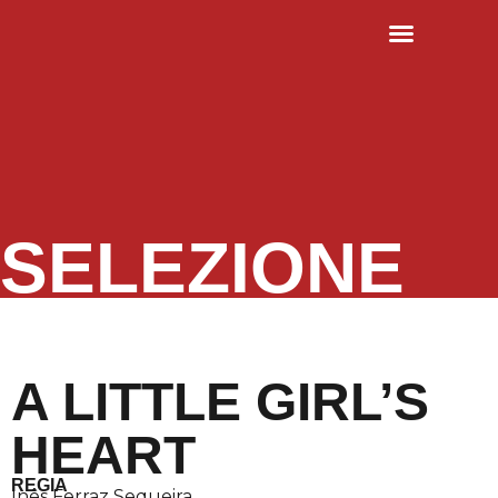
EDIZIONI PRECEDENTI
SELEZIONE
A LITTLE GIRL’S
HEART
REGIA
Inês Ferraz Sequeira